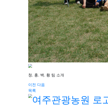
청. 홍. 백. 황 팀 소개
이전
다음
목록